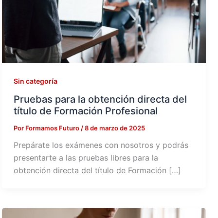
Sin categoría
Pruebas para la obtención directa del
título de Formación Profesional
Por
Formamos Futuro
/
8 de marzo de 2025
Prepárate los exámenes con nosotros y podrás
presentarte a las pruebas libres para la
obtención directa del título de Formación […]